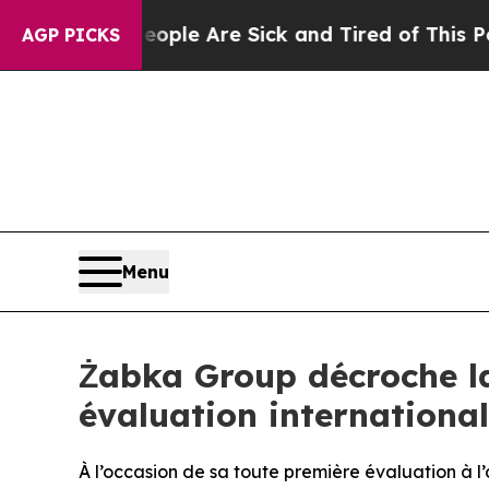
 Win: “People Are Sick and Tired of This Politics
AGP PICKS
Menu
Żabka Group décroche l
évaluation internationa
À l’occasion de sa toute première évaluation à l