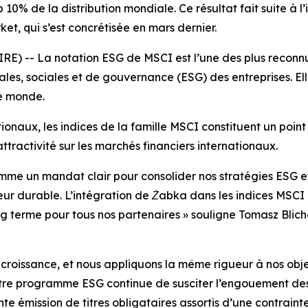
p 10% de la distribution mondiale. Ce résultat fait suite à 
t, qui s’est concrétisée en mars dernier.
 -- La notation ESG de MSCI est l’une des plus reconnue
es, sociales et de gouvernance (ESG) des entreprises. Ell
e monde.
tionaux, les indices de la famille MSCI constituent un point
 attractivité sur les marchés financiers internationaux.
me un mandat clair pour consolider nos stratégies ESG et
eur durable. L’intégration de Żabka dans les indices MSC
ng terme pour tous nos partenaires »
souligne Tomasz Blicha
roissance, et nous appliquons la même rigueur à nos object
 notre programme ESG continue de susciter l’engouement de
te émission de titres obligataires assortis d’une contrai