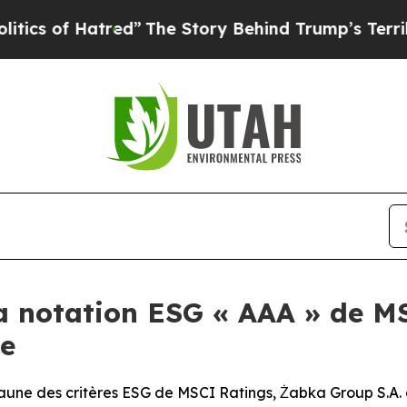
 of Hatred”
The Story Behind Trump’s Terrible Ap
a notation ESG « AAA » de M
le
’aune des critères ESG de MSCI Ratings, Żabka Group S.A. o