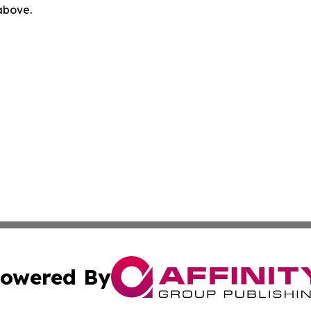
 above.
owered By