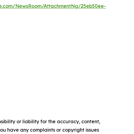
ire.com/NewsRoom/AttachmentNg/25eb50ee-
ility or liability for the accuracy, content,
f you have any complaints or copyright issues