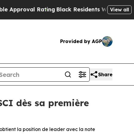
proval Rating
Black Residents Warned of Abusive 
View all
Provided by AGP
Share
SCI dès sa première
btient la position de leader avec la note